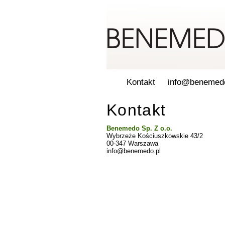
Benemedio 30
REVITALIZAČN
ZPEVŇUJÍCÍ 
Kontakt
info@benemedo
Kontakt
Benemedo Sp. Z o.o.
Wybrzeże Kościuszkowskie 43/2
00-347 Warszawa
info@benemedo.pl