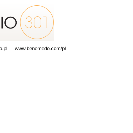
1
Í A
FORMULE
.pl
www.benemedo.com/pl