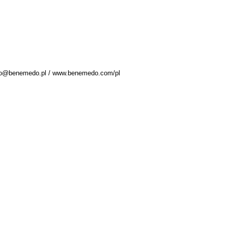
fo@benemedo.pl
/
www.benemedo.com/pl